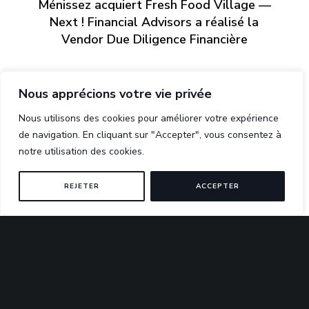
Ménissez acquiert Fresh Food Village —
Next ! Financial Advisors a réalisé la
Vendor Due Diligence Financière
Nous apprécions votre vie privée
Nous utilisons des cookies pour améliorer votre expérience
de navigation. En cliquant sur "Accepter", vous consentez à
notre utilisation des cookies.
ARTICLES RÉCENTS
REJETER
ACCEPTER
Private Equity France 2025 : au-delà d’une perception
générale, un marché plus contrasté
Next ! Financial Advisors accompagne Cegape dans
l’acquisition de Virtualia