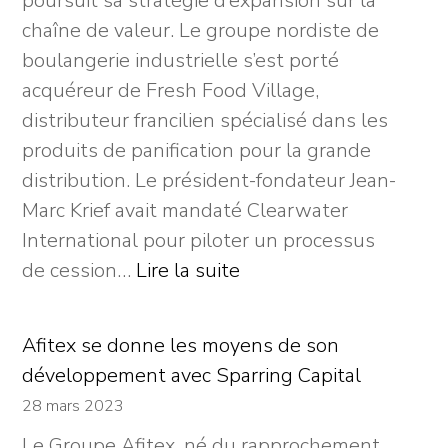
poursuit sa stratégie d’expansion sur la
l’acquisition
chaîne de valeur. Le groupe nordiste de
de
boulangerie industrielle s’est porté
Virtualia
acquéreur de Fresh Food Village,
distributeur francilien spécialisé dans les
produits de panification pour la grande
distribution. Le président-fondateur Jean-
Marc Krief avait mandaté Clearwater
International pour piloter un processus
:
de cession…
Lire la suite
Ménissez
acquiert
Afitex se donne les moyens de son
Fresh
développement avec Sparring Capital
Food
28 mars 2023
Village
Le Groupe Afitex, né du rapprochement