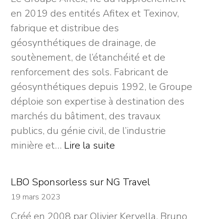
—
en 2019 des entités Afitex et Texinov,
Next
fabrique et distribue des
!
géosynthétiques de drainage, de
Financial
soutènement, de l’étanchéité et de
Advisors
renforcement des sols. Fabricant de
a
géosynthétiques depuis 1992, le Groupe
réalisé
déploie son expertise à destination des
la
marchés du bâtiment, des travaux
Vendor
publics, du génie civil, de l’industrie
Due
:
minière et…
Lire la suite
Diligence
Afitex
Financière
se
LBO Sponsorless sur NG Travel
donne
19 mars 2023
les
Créé en 2008 par Olivier Kervella, Bruno
moyens