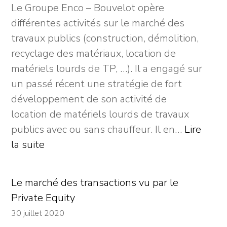
Le Groupe Enco – Bouvelot opère
of
différentes activités sur le marché des
HR,
travaux publics (construction, démolition,
ABMI
recyclage des matériaux, location de
et
matériels lourds de TP, …). Il a engagé sur
Abylsen
un passé récent une stratégie de fort
unissent
développement de son activité de
leurs
location de matériels lourds de travaux
forces
publics avec ou sans chauffeur. Il en…
Lire
sur
:
la suite
le
Le
marché
Groupe
de
Le marché des transactions vu par le
Enco
l’ingénierie
Private Equity
accueille
multi-
30 juillet 2020
des
spécialiste