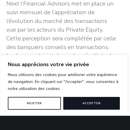
Next ! Financial Advisors met en place un
investisseurs
suivi mensuel de l’appréciation de
financiers
l’évolution du marché des transactions
à
vue par les acteurs du Private Equity.
son
Cette perception sera complétée par celle
capital
des banquiers conseils en transactions.
Le document joint donne les résultats de
cette première interrogation du marché
Nous apprécions votre vie privée
des investisseurs en capital. Nous vous
Nous utilisons des cookies pour améliorer votre expérience
:
laissons…
Lire la suite
de navigation. En cliquant sur "Accepter", vous consentez à
notre utilisation des cookies.
Le
marché
Le fonds d’investissement américain
REJETER
ACCEPTER
des
Watermill organise un LBO sur le groupe
transactions
Beck Industries
vu
12 septembre 2019