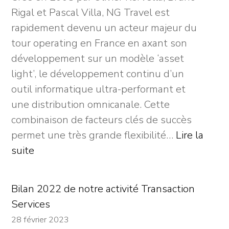
Rigal et Pascal Villa, NG Travel est
de
rapidement devenu un acteur majeur du
son
tour operating en France en axant son
développement
développement sur un modèle ‘asset
avec
light’, le développement continu d’un
Sparring
outil informatique ultra-performant et
Capital
une distribution omnicanale. Cette
combinaison de facteurs clés de succès
permet une très grande flexibilité…
Lire la
:
suite
LBO
Sponsorless
Bilan 2022 de notre activité Transaction
sur
Services
NG
28 février 2023
Travel