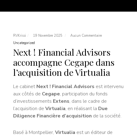
RVKrissi
19 Novembre 2025
Aucun Commentaire
Uncategorized
Next ! Financial Advisors
accompagne Cegape dans
l’acquisition de Virtualia
Le cabinet
Next ! Financial Advisors
est intervenu
aux côtés de
Cegape
, participation du fonds
d’investissements
Extens
, dans le cadre de
l’acquisition de
Virtualia
, en réalisant la
Due
Diligence Financière d’acquisition
de la société.
Basé à Montpellier,
Virtualia
est un éditeur de